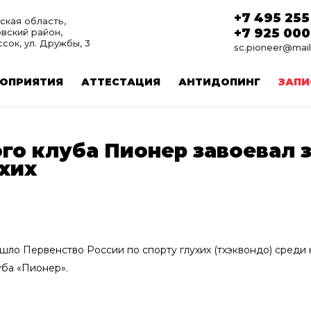
+7 495 255
ская область,
+7 925 000
вский район,
ссок, ул. Дружбы, 3
sc.pioneer@mail
ОПРИЯТИЯ
АТТЕСТАЦИЯ
АНТИДОПИНГ
ЗАПИ
го клуба Пионер завоевал 
ухих
ошло Первенство России по спорту глухих (тхэквондо) среди
уба «Пионер».