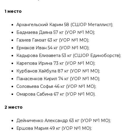
1 место
Архангельский Карим 58 (СШОР Металлист);
Бадмаева Даяна 57 кг (УОР №1 МО);
Газиев Гамзат 63 кг (УОР №1 МО);
Ермаков Иван 54 кг (УОР №1 МО);
Кадырова Елизавета 53 кг (СШОР Единоборств);
Карепова Ирина 73 кг (УОР №1 МО);
Курбанов Хайбула 87 кг (УОР №1 МО);
Панасенков Кирил 74 кг (УОР №1 МО);
Соловьева Софья 46 кг (УОР №1 МО);
Омарова Сабина 67 кг (УОР №1 МО).
2 место
Дейниченко Александр 63 кг (УОР №1 МО);
Ершова Мария 49 кг (УОР №1 МО);